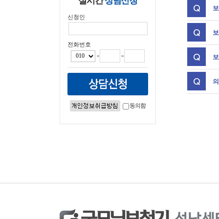
실시간
상담신청
보
신청인
보
전화번호
-
-
보
의
동의함