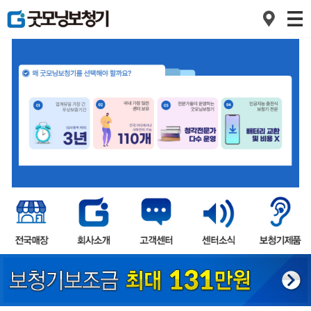
1
2
3