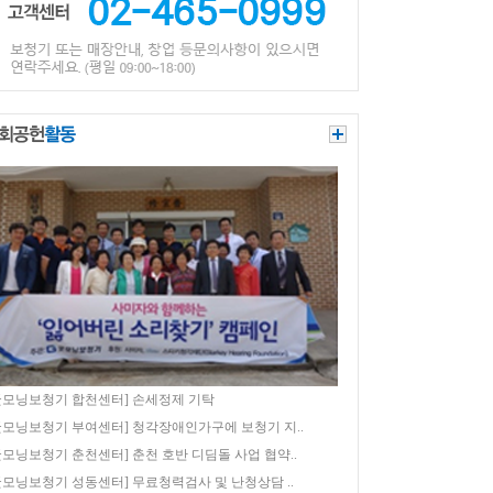
굿모닝보청기 합천센터] 손세정제 기탁
굿모닝보청기 부여센터] 청각장애인가구에 보청기 지..
굿모닝보청기 춘천센터] 춘천 호반 디딤돌 사업 협약..
굿모닝보청기 성동센터] 무료청력검사 및 난청상담 ..