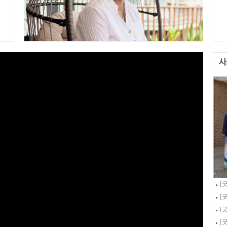
[
[
[
[