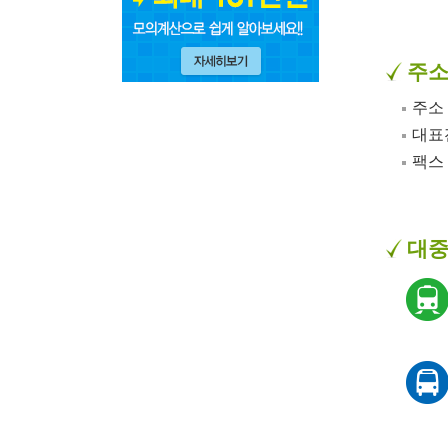
주
주소 
대표전화
팩스 :
대