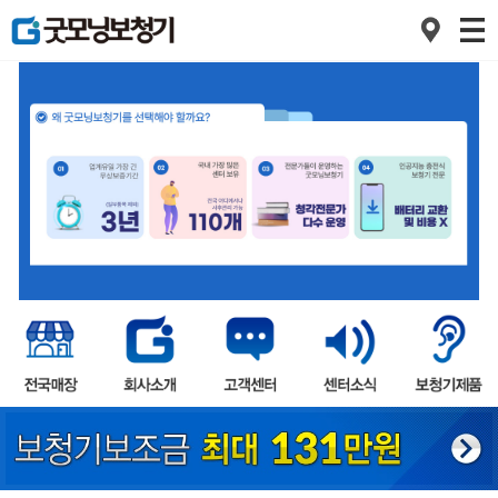
1
2
3