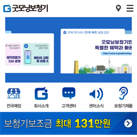
1
2
3