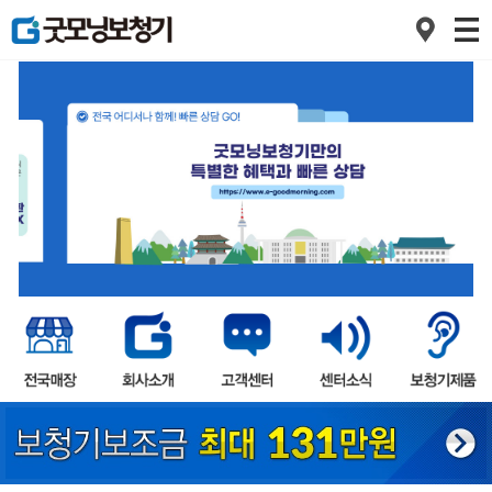
1
2
3