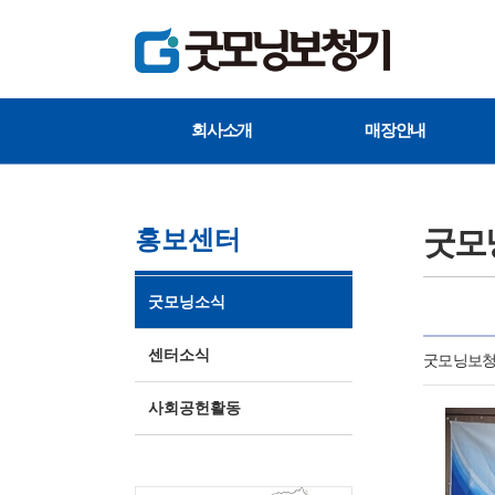
회사소개
매장안내
굿모
홍보센터
굿모닝소식
센터소식
굿모닝보청
사회공헌활동