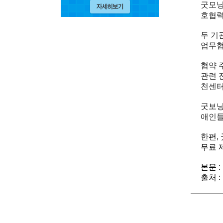
굿모닝
호협력
두 기
업무협
협약 
관련 
천센터
굿보닝
애인들
한
편,
무료 
본문 :
출처 :