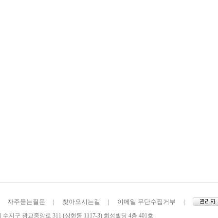
자주묻는질문
|
찾아오시는길
|
이메일 무단수집거부
|
수지구 광교중앙로 311 (상현동 1117-3) 희성빌딩 4층 401호