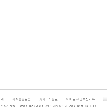
소개
|
자주묻는질문
|
찾아오시는길
|
이메일 무단수집거부
|
수원시 영통구 봉영로 1620(영통동 996-3) 대우월드마크영통 101동 4층 404호