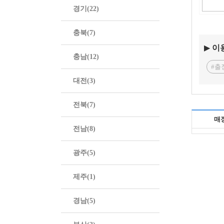
경기(22)
충북(7)
▶
이
충남(12)
#출
대전(3)
전북(7)
매
전남(8)
광주(5)
제주(1)
경남(5)